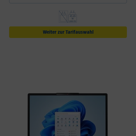
Weiter zur Tarifauswahl
Schlankes Design trifft auf
starke Performance
Ihr IdeaPad Slim 3