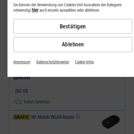
32
,
99
Sie können die Verwendung von Cookies (mit Ausnahme der Kategorie
hier
notwendig)
auch einzeln auswählen oder ablehnen.
€/Monat
dauerhaft
Bestätigen
Inkl.
1&1 Daten-Flat M
Farbe
Ablehnen
Farbe:
Luna Grey
Impressum
Datenschutzhinweise
Cookie-Infos
Speicher
256 GB
Sofort lieferbar
GRATIS
1&1 Mobile WLAN-Router