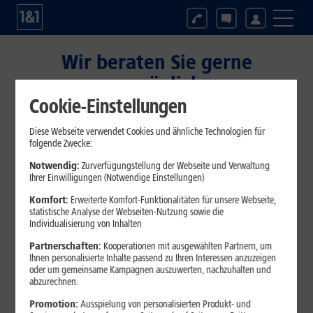
Wir beraten Sie gerne
persönlich
Cookie-Einstellungen
24 Stunden, 7 Tage die Woche.
Diese Webseite verwendet Cookies und ähnliche Technologien für
folgende Zwecke:
Notwendig:
Zurverfügungstellung der Webseite und Verwaltung
Ihrer Einwilligungen (Notwendige Einstellungen)
Komfort:
Erweiterte Komfort-Funktionalitäten für unsere Webseite,
statistische Analyse der Webseiten-Nutzung sowie die
Individualisierung von Inhalten
Partnerschaften:
Kooperationen mit ausgewählten Partnern, um
Ihnen personalisierte Inhalte passend zu Ihren Interessen anzuzeigen
oder um gemeinsame Kampagnen auszuwerten, nachzuhalten und
1&1 Bestell-Hotline
abzurechnen.
Sie wünschen Beratung vor dem Kauf oder möchten
Promotion:
Ausspielung von personalisierten Produkt- und