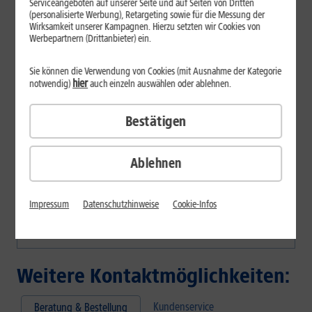
bestellen?
Serviceangeboten auf unserer Seite und auf Seiten von Dritten
(personalisierte Werbung), Retargeting sowie für die Messung der
Wirksamkeit unserer Kampagnen. Hierzu setzten wir Cookies von
0721 / 960 6000*
Werbepartnern (Drittanbieter) ein.
Sie können die Verwendung von Cookies (mit Ausnahme der Kategorie
hier
notwendig)
auch einzeln auswählen oder ablehnen.
1&1 Kunden-Hotline
Sie sind bereits 1&1 Kunde und haben Fragen?
Bestätigen
Persönlicher Kundenservice:
Ablehnen
0721 / 9600*
Persönlicher Kundenservice ohne KI-Unterstützung unserer
Impressum
Datenschutzhinweise
Cookie-Infos
Mitarbeitenden:
0721 / 960 9900*
Weitere Kontaktmöglichkeiten:
Kundenservice
Beratung & Bestellung