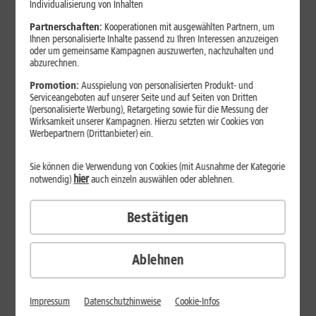
Individualisierung von Inhalten
Partnerschaften:
Kooperationen mit ausgewählten Partnern, um
Ihnen personalisierte Inhalte passend zu Ihren Interessen anzuzeigen
oder um gemeinsame Kampagnen auszuwerten, nachzuhalten und
abzurechnen.
Promotion:
Ausspielung von personalisierten Produkt- und
Serviceangeboten auf unserer Seite und auf Seiten von Dritten
(personalisierte Werbung), Retargeting sowie für die Messung der
Wirksamkeit unserer Kampagnen. Hierzu setzten wir Cookies von
Werbepartnern (Drittanbieter) ein.
Wählen Sie Ihren Tarif
Sie können die Verwendung von Cookies (mit Ausnahme der Kategorie
hier
notwendig)
auch einzeln auswählen oder ablehnen.
1&1 All-Net-Flat
Bestätigen
Ablehnen
Impressum
Datenschutzhinweise
Cookie-Infos
Wie viele Verträge benötigen Sie?