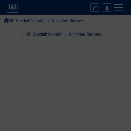
1&1 Geschäftskunden
Unlimited Business
1&1 Geschäftskunden
Unlimited Business
Sie sind hier
Surfen so viel Sie wollen!
Unlimitiert: 10 GB/Monat und bei Bedarf belie­big mehr in
1 GB-Schritten kostenlos abrufen.*
Zum Angebot