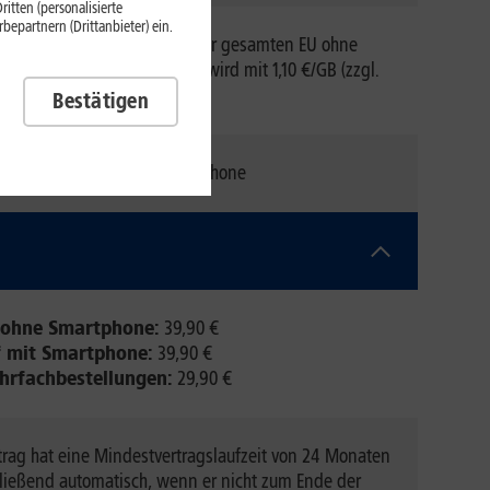
itten (personalisierte
epartnern (Drittanbieter) ein.
mit bis zu 120 GB/Monat in der gesamten EU ohne
s gehender Datenverbrauch wird mit 1,10 €/GB (zzgl.
MwSt.) berechnet.
Bestätigen
hängig vom gewählten Smartphone
f ohne Smartphone:
39,90 €
f mit Smartphone:
39,90 €
hrfachbestellungen:
29,90 €
trag hat eine Mindestvertragslaufzeit von 24 Monaten
hließend automatisch, wenn er nicht zum Ende der