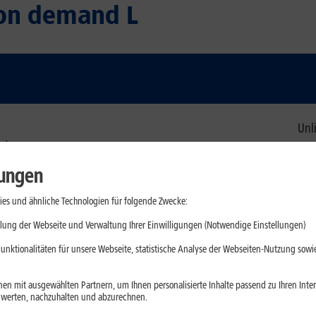
 on demand L
Unli
etze
lungen
120 GB, danach grati
es und ähnliche Technologien für folgende Zwecke:
lung der Webseite und Verwaltung Ihrer Einwilligungen (Notwendige Einstellungen)
unktionalitäten für unsere Webseite, statistische Analyse der Webseiten-Nutzung sowie
en mit ausgewählten Partnern, um Ihnen personalisierte Inhalte passend zu Ihren Int
U
erten, nachzuhalten und abzurechnen.