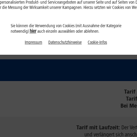
ersonalisierten Produkt- und Serviceangeboten auf unserer Seite und auf Seiten von Dr
r die Messung der Wirksamkeit unserer Kampagnen. Hierzu setzten wir Cookies von Werb
Telefonieren und surfen 
Zusatzkosten. Darüber hinau
Sie können die Verwendung von Cookies (mit Ausnahme der Kategorie
hier
notwendig)
auch einzeln auswählen oder ablehnen.
Impressum
Datenschutzhinweise
Cookie-Infos
Preis ab
Tari
Tari
Bei Me
Tarif mit Laufzeit:
Der Ver
und verlängert sich ansc