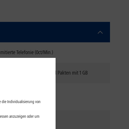
mitierte Telefonie (0ct/Min.)
s Nachbuchung von Highspeed Pakten mit 1 GB
Download
: 300 Mbit/s
Upload
: 50 Mbit/s
 die Individualisierung von
eressen anzuzeigen oder um
nlimitierte SMS (0ct/SMS)