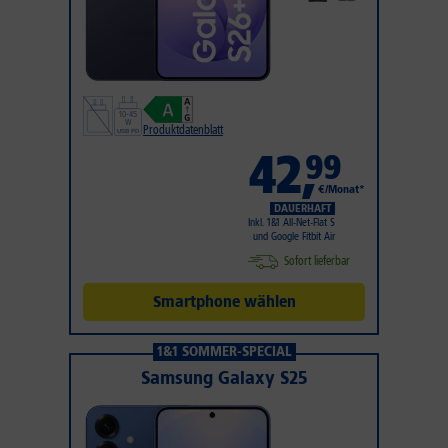
Produktdatenblatt
42
,
99
€/Monat*
DAUERHAFT
Inkl. 1&1 All-Net-Flat S
und Google Fitbit Air
Sofort lieferbar
Smartphone wählen
1&1 SOMMER-SPECIAL
Samsung Galaxy S25