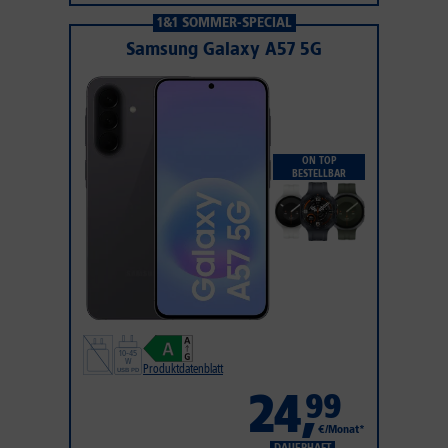
1&1 SOMMER-SPECIAL
Samsung Galaxy A57 5G
ON TOP
BESTELLBAR
Produktdatenblatt
24
,
99
€/Monat*
DAUERHAFT