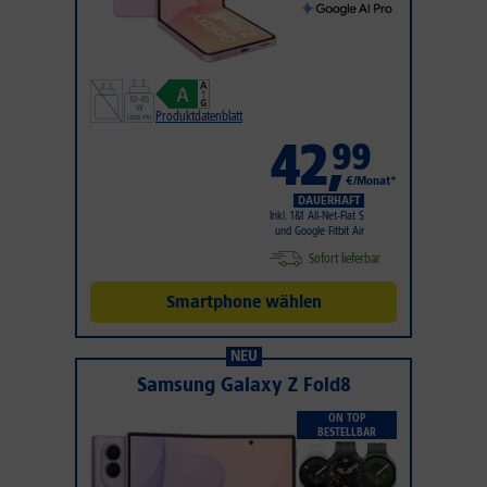
Produktdatenblatt
42
,
99
€/Monat*
DAUERHAFT
Inkl. 1&1 All-Net-Flat S
und Google Fitbit Air
Sofort lieferbar
Smartphone wählen
NEU
Samsung Galaxy Z Fold8
ON TOP
BESTELLBAR