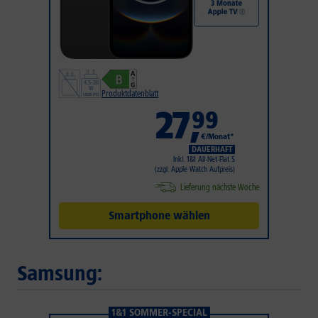
Produktdatenblatt
27
,
99
€/Monat*
DAUERHAFT
Inkl. 1&1 All-Net-Flat S
(zzgl. Apple Watch Aufpreis)
Lieferung nächste Woche
Smartphone wählen
Samsung:
1&1 SOMMER-SPECIAL