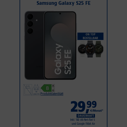
Samsung Galaxy S25 FE
ON TOP
BESTELLBAR
Produktdatenblatt
29
,
99
€/Monat*
DAUERHAFT
Inkl. 1&1 All-Net-Flat S
und Google Fitbit Air