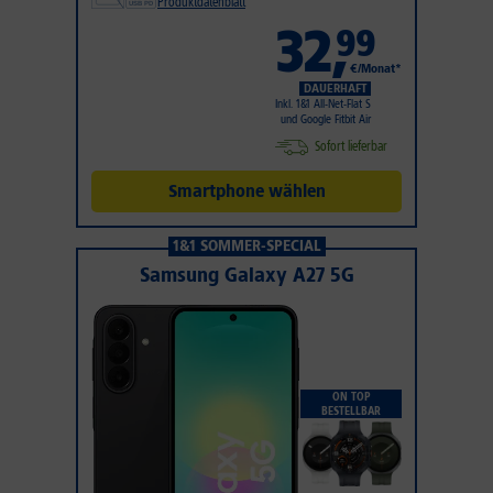
Produktdatenblatt
32
,
99
€/Monat*
DAUERHAFT
Inkl. 1&1 All-Net-Flat S
und Google Fitbit Air
Sofort lieferbar
Smartphone wählen
1&1 SOMMER-SPECIAL
Samsung Galaxy A27 5G
ON TOP
BESTELLBAR