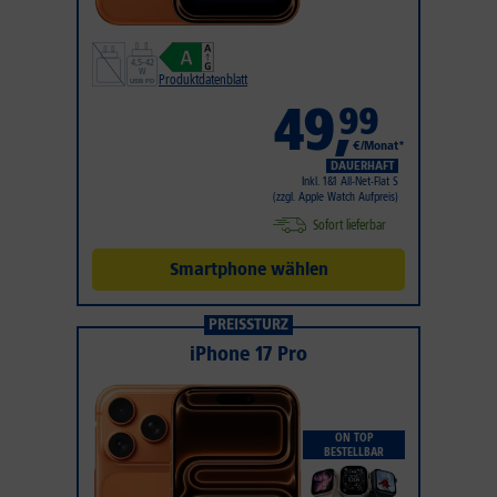
Produktdatenblatt
49
,
99
€/Monat*
DAUERHAFT
Inkl. 1&1 All-Net-Flat S
(zzgl. Apple Watch Aufpreis)
Sofort lieferbar
Smartphone wählen
PREISSTURZ
iPhone 17 Pro
ON TOP
BESTELLBAR