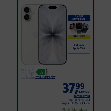
ON TOP
BESTELLBAR
INKLUSIVE
Produktdatenblatt
37
,
99
€/Monat*
DAUERHAFT
Inkl. 1&1 All-Net-Flat S
(zzgl. Apple Watch Aufpreis)
Sofort lieferbar