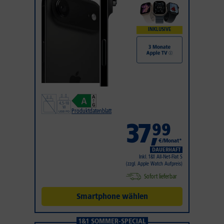
INKLUSIVE
Produktdatenblatt
37
,
99
€/Monat*
DAUERHAFT
Inkl. 1&1 All-Net-Flat S
(zzgl. Apple Watch Aufpreis)
Sofort lieferbar
Smartphone wählen
1&1 SOMMER-SPECIAL