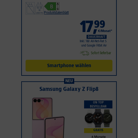
Produktdatenblatt
17
,
99
€/Monat*
DAUERHAFT
Inkl. 1&1 All-Net-Flat S
und Google Fitbit Air
Sofort lieferbar
Smartphone wählen
NEU
Samsung Galaxy Z Flip8
ON TOP
BESTELLBAR
GRATIS