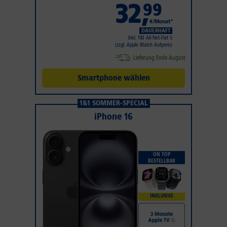
32
,
99
€/Monat*
DAUERHAFT
Inkl. 1&1 All-Net-Flat S
(zzgl. Apple Watch Aufpreis)
Lieferung Ende August
Smartphone wählen
1&1 SOMMER-SPECIAL
iPhone 16
ON TOP
BESTELLBAR
INKLUSIVE