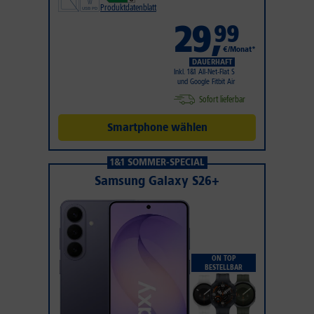
Produktdatenblatt
29
,
99
€/Monat*
DAUERHAFT
Inkl. 1&1 All-Net-Flat S
und Google Fitbit Air
Sofort lieferbar
Smartphone wählen
1&1 SOMMER-SPECIAL
Samsung Galaxy S26+
ON TOP
BESTELLBAR