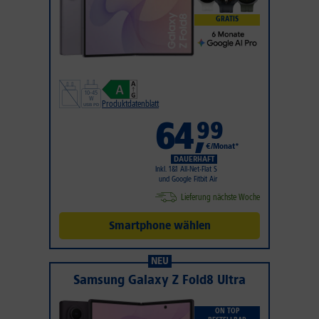
GRATIS
Produktdatenblatt
64
,
99
€/Monat*
DAUERHAFT
Inkl. 1&1 All-Net-Flat S
und Google Fitbit Air
Lieferung nächste Woche
Smartphone wählen
NEU
Samsung Galaxy Z Fold8 Ultra
ON TOP