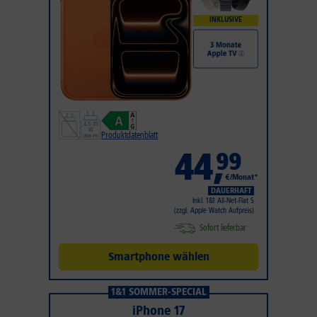
INKLUSIVE
Produktdatenblatt
44
,
99
€/Monat*
DAUERHAFT
Inkl. 1&1 All-Net-Flat S
(zzgl. Apple Watch Aufpreis)
Sofort lieferbar
Smartphone wählen
1&1 SOMMER-SPECIAL
iPhone 17