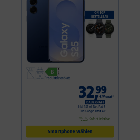
ON TOP
BESTELLBAR
Produktdatenblatt
32
,
99
€/Monat*
DAUERHAFT
Inkl. 1&1 All-Net-Flat S
und Google Fitbit Air
Sofort lieferbar
Smartphone wählen