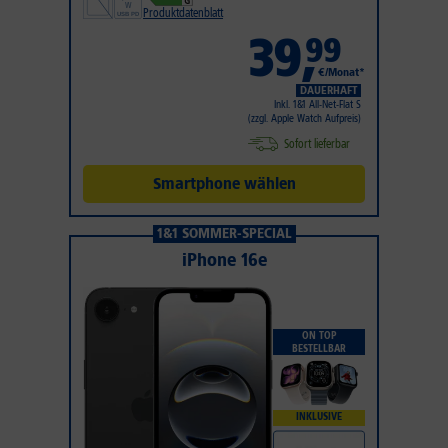
Produktdatenblatt
39
,
99
€/Monat*
DAUERHAFT
Inkl. 1&1 All-Net-Flat S
(zzgl. Apple Watch Aufpreis)
Sofort lieferbar
Smartphone wählen
1&1 SOMMER-SPECIAL
iPhone 16e
ON TOP
BESTELLBAR
INKLUSIVE