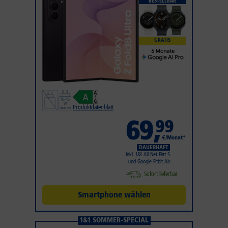
BESTELLBAR
GRATIS
Produktdatenblatt
69
,
99
€/Monat*
DAUERHAFT
Inkl. 1&1 All-Net-Flat S
und Google Fitbit Air
Sofort lieferbar
Smartphone wählen
1&1 SOMMER-SPECIAL