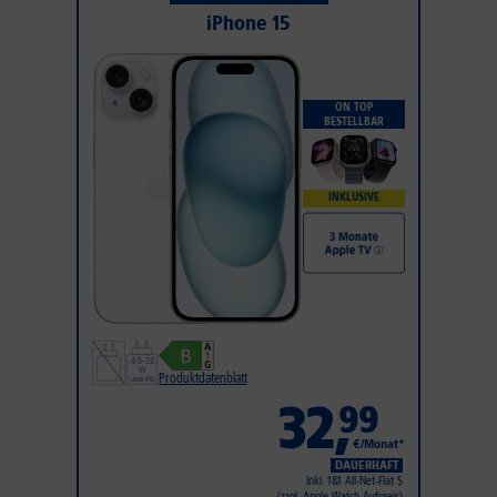
iPhone 15
ON TOP
BESTELLBAR
INKLUSIVE
Produktdatenblatt
32
,
99
€/Monat*
DAUERHAFT
Inkl. 1&1 All-Net-Flat S
(zzgl. Apple Watch Aufpreis)