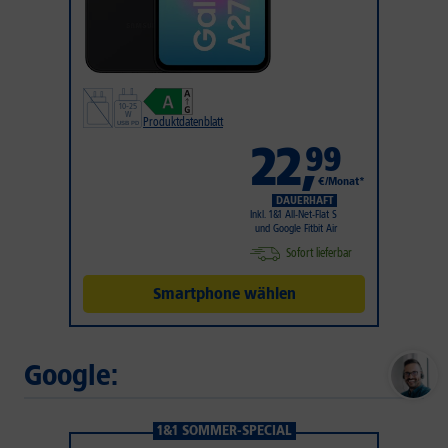
Produktdatenblatt
22
,
99
€/Monat*
DAUERHAFT
Inkl. 1&1 All-Net-Flat S
und Google Fitbit Air
Sofort lieferbar
Smartphone wählen
Google:
1&1 SOMMER-SPECIAL