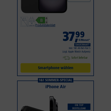
Produktdatenblatt
37
,
99
€/Monat*
DAUERHAFT
Inkl. 1&1 All-Net-Flat S
(zzgl. Apple Watch Aufpreis)
Sofort lieferbar
Smartphone wählen
1&1 SOMMER-SPECIAL
iPhone Air
ON TOP
BESTELLBAR