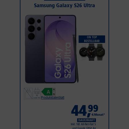
Samsung Galaxy S26 Ultra
ON TOP
BESTELLBAR
Produktdatenblatt
44
,
99
€/Monat*
DAUERHAFT
Inkl. 1&1 All-Net-Flat S
und Google Fitbit Air