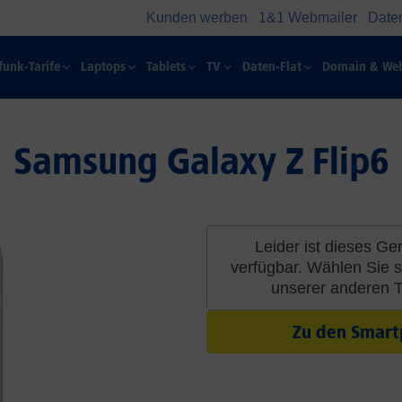
Kunden werben
1&1 Webmailer
Date
funk-Tarife
Laptops
Tablets
TV
Daten-Flat
Domain & Web
Samsung Galaxy Z Flip6
Leider ist dieses Ge
verfügbar. Wählen Sie s
unserer anderen 
Zu den Smar