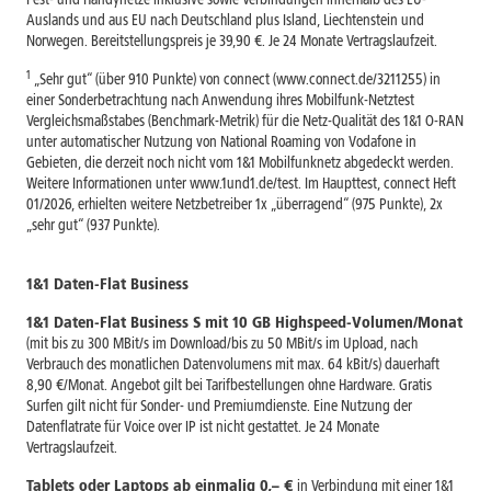
Auslands und aus EU nach Deutschland plus Island, Liechtenstein und
Norwegen. Bereitstellungspreis je 39,90 €. Je 24 Monate Vertragslaufzeit.
1
„Sehr gut“ (über 910 Punkte) von connect (www.connect.de/3211255) in
einer Sonderbetrachtung nach Anwendung ihres Mobilfunk-Netztest
Vergleichsmaßstabes (Benchmark-Metrik) für die Netz-Qualität des 1&1 O-RAN
unter automatischer Nutzung von National Roaming von Vodafone in
Gebieten, die derzeit noch nicht vom 1&1 Mobilfunknetz abgedeckt werden.
Weitere Informationen unter www.1und1.de/test. Im Haupttest, connect Heft
01/2026, erhielten weitere Netzbetreiber 1x „überragend“ (975 Punkte), 2x
„sehr gut“ (937 Punkte).
1&1 Daten-Flat Business
1&1 Daten-Flat Business S mit 10 GB Highspeed-Volumen/Monat
(mit bis zu 300 MBit/s im Download/bis zu 50 MBit/s im Upload, nach
Verbrauch des monatlichen Datenvolumens mit max. 64 kBit/s) dauerhaft
8,90 €/Monat. Angebot gilt bei Tarifbestellungen ohne Hardware. Gratis
Surfen gilt nicht für Sonder- und Premiumdienste. Eine Nutzung der
Datenflatrate für Voice over IP ist nicht gestattet. Je 24 Monate
Vertragslaufzeit.
Tablets oder Laptops ab einmalig 0,– €
in Verbindung mit einer 1&1