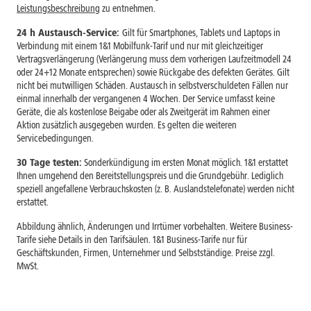
Leistungsbeschreibung
zu entnehmen.
24 h Austausch-Service:
Gilt für Smartphones, Tablets und Laptops in
Verbindung mit einem 1&1 Mobilfunk-Tarif und nur mit gleichzeitiger
Vertragsverlängerung (Verlängerung muss dem vorherigen Laufzeitmodell 24
oder 24+12 Monate entsprechen) sowie Rückgabe des defekten Gerätes. Gilt
nicht bei mutwilligen Schäden. Austausch in selbstverschuldeten Fällen nur
einmal innerhalb der vergangenen 4 Wochen. Der Service umfasst keine
Geräte, die als kostenlose Beigabe oder als Zweitgerät im Rahmen einer
Aktion zusätzlich ausgegeben wurden. Es gelten die weiteren
Servicebedingungen.
30 Tage testen:
Sonderkündigung im ersten Monat möglich. 1&1 erstattet
Ihnen umgehend den Bereitstellungspreis und die Grundgebühr. Lediglich
speziell angefallene Verbrauchskosten (z. B. Auslandstelefonate) werden nicht
erstattet.
Abbildung ähnlich, Änderungen und Irrtümer vorbehalten. Weitere Business-
Tarife siehe Details in den Tarifsäulen. 1&1 Business-Tarife nur für
Geschäftskunden, Firmen, Unternehmer und Selbstständige. Preise zzgl.
MwSt.