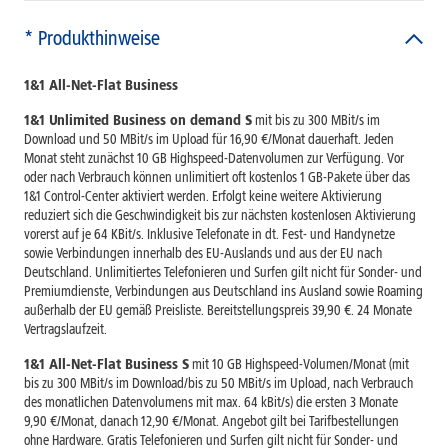
* Produkthinweise
1&1 All-Net-Flat Business
1&1 Unlimited Business on demand S
mit bis zu 300 MBit/s im
Download und 50 MBit/s im Upload für 16,90 €/Monat dauerhaft. Jeden
Monat steht zunächst 10 GB Highspeed-Datenvolumen zur Verfügung. Vor
oder nach Verbrauch können unlimitiert oft kostenlos 1 GB-Pakete über das
1&1 Control-Center aktiviert werden. Erfolgt keine weitere Aktivierung
reduziert sich die Geschwindigkeit bis zur nächsten kostenlosen Aktivierung
vorerst auf je 64 KBit/s. Inklusive Telefonate in dt. Fest- und Handynetze
sowie Verbindungen innerhalb des EU-Auslands und aus der EU nach
Deutschland. Unlimitiertes Telefonieren und Surfen gilt nicht für Sonder- und
Premiumdienste, Verbindungen aus Deutschland ins Ausland sowie Roaming
außerhalb der EU gemäß Preisliste. Bereitstellungspreis 39,90 €. 24 Monate
Vertragslaufzeit.
1&1 All-Net-Flat Business S
mit 10 GB Highspeed-Volumen/Monat (mit
bis zu 300 MBit/s im Download/bis zu 50 MBit/s im Upload, nach Verbrauch
des monatlichen Datenvolumens mit max. 64 kBit/s) die ersten 3 Monate
9,90 €/Monat, danach 12,90 €/Monat. Angebot gilt bei Tarifbestellungen
ohne Hardware. Gratis Telefonieren und Surfen gilt nicht für Sonder- und