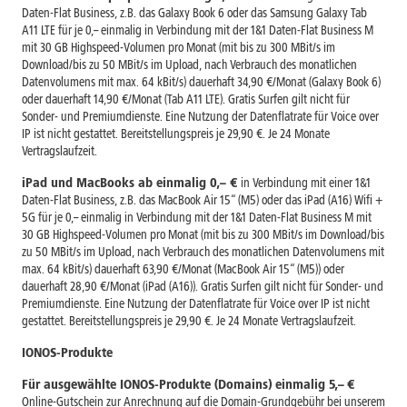
Daten-Flat Business, z.B. das Galaxy Book 6 oder das Samsung Galaxy Tab
A11 LTE für je 0,– einmalig in Verbindung mit der 1&1 Daten-Flat Business M
mit 30 GB Highspeed-Volumen pro Monat (mit bis zu 300 MBit/s im
Download/bis zu 50 MBit/s im Upload, nach Verbrauch des monatlichen
Datenvolumens mit max. 64 kBit/s) dauerhaft 34,90 €/Monat (Galaxy Book 6)
oder dauerhaft 14,90 €/Monat (Tab A11 LTE). Gratis Surfen gilt nicht für
Sonder- und Premiumdienste. Eine Nutzung der Datenflatrate für Voice over
IP ist nicht gestattet. Bereitstellungspreis je 29,90 €. Je 24 Monate
Vertragslaufzeit.
iPad und MacBooks ab einmalig 0,– €
in Verbindung mit einer 1&1
Daten-Flat Business, z.B. das MacBook Air 15“ (M5) oder das iPad (A16) Wifi +
5G für je 0,– einmalig in Verbindung mit der 1&1 Daten-Flat Business M mit
30 GB Highspeed-Volumen pro Monat (mit bis zu 300 MBit/s im Download/bis
zu 50 MBit/s im Upload, nach Verbrauch des monatlichen Datenvolumens mit
max. 64 kBit/s) dauerhaft 63,90 €/Monat (MacBook Air 15“ (M5)) oder
dauerhaft 28,90 €/Monat (iPad (A16)). Gratis Surfen gilt nicht für Sonder- und
Premiumdienste. Eine Nutzung der Datenflatrate für Voice over IP ist nicht
gestattet. Bereitstellungspreis je 29,90 €. Je 24 Monate Vertragslaufzeit.
IONOS-Produkte
Für ausgewählte IONOS-Produkte (Domains) einmalig 5,–
€
Online-Gutschein zur Anrechnung auf die Domain-Grundgebühr bei unserem