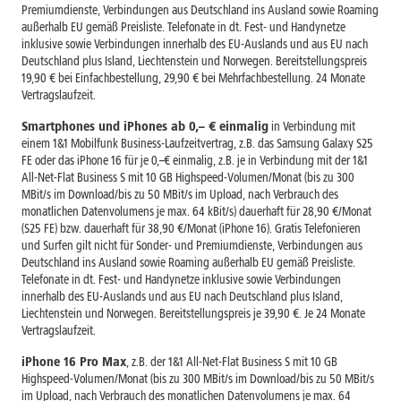
Premiumdienste, Verbindungen aus Deutschland ins Ausland sowie Roaming
außerhalb EU gemäß Preisliste. Telefonate in dt. Fest- und Handynetze
inklusive sowie Verbindungen innerhalb des EU-Auslands und aus EU nach
Deutschland plus Island, Liechtenstein und Norwegen. Bereitstellungspreis
19,90 € bei Einfachbestellung, 29,90 € bei Mehrfachbestellung. 24 Monate
Vertragslaufzeit.
Smartphones und iPhones ab 0,– € einmalig
in Verbindung mit
einem 1&1 Mobilfunk Business-Laufzeitvertrag, z.B. das Samsung Galaxy S25
FE oder das iPhone 16 für je 0,–€ einmalig, z.B. je in Verbindung mit der 1&1
All-Net-Flat Business S mit 10 GB Highspeed-Volumen/Monat (bis zu 300
MBit/s im Download/bis zu 50 MBit/s im Upload, nach Verbrauch des
monatlichen Datenvolumens je max. 64 kBit/s) dauerhaft für 28,90 €/Monat
(S25 FE) bzw. dauerhaft für 38,90 €/Monat (iPhone 16). Gratis Telefonieren
und Surfen gilt nicht für Sonder- und Premiumdienste, Verbindungen aus
Deutschland ins Ausland sowie Roaming außerhalb EU gemäß Preisliste.
Telefonate in dt. Fest- und Handynetze inklusive sowie Verbindungen
innerhalb des EU-Auslands und aus EU nach Deutschland plus Island,
Liechtenstein und Norwegen. Bereitstellungspreis je 39,90 €. Je 24 Monate
Vertragslaufzeit.
iPhone 16 Pro Max
, z.B. der 1&1 All-Net-Flat Business S mit 10 GB
Highspeed-Volumen/Monat (bis zu 300 MBit/s im Download/bis zu 50 MBit/s
im Upload, nach Verbrauch des monatlichen Datenvolumens je max. 64