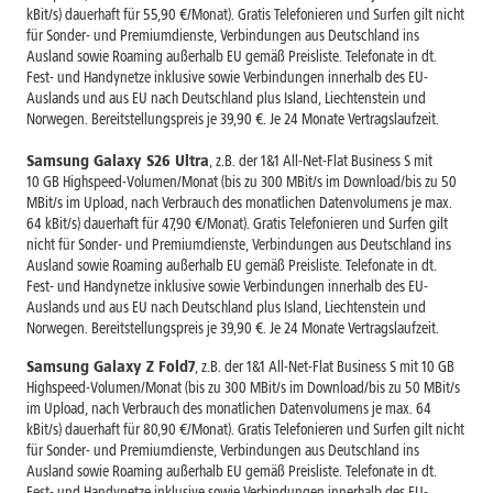
kBit/s) dauerhaft für 55,90 €/Monat). Gratis Telefonieren und Surfen gilt nicht
für Sonder- und Premiumdienste, Verbindungen aus Deutschland ins
Ausland sowie Roaming außerhalb EU gemäß Preisliste. Telefonate in dt.
Fest- und Handynetze inklusive sowie Verbindungen innerhalb des EU-
Auslands und aus EU nach Deutschland plus Island, Liechtenstein und
Norwegen. Bereitstellungspreis je 39,90 €. Je 24 Monate Vertragslaufzeit.
Samsung Galaxy S26 Ultra
, z.B. der 1&1 All-Net-Flat Business S mit
10 GB Highspeed-Volumen/Monat (bis zu 300 MBit/s im Download/bis zu 50
MBit/s im Upload, nach Verbrauch des monatlichen Datenvolumens je max.
64 kBit/s) dauerhaft für 47,90 €/Monat). Gratis Telefonieren und Surfen gilt
nicht für Sonder- und Premiumdienste, Verbindungen aus Deutschland ins
Ausland sowie Roaming außerhalb EU gemäß Preisliste. Telefonate in dt.
Fest- und Handynetze inklusive sowie Verbindungen innerhalb des EU-
Auslands und aus EU nach Deutschland plus Island, Liechtenstein und
Norwegen. Bereitstellungspreis je 39,90 €. Je 24 Monate Vertragslaufzeit.
Samsung Galaxy Z Fold7
, z.B. der 1&1 All-Net-Flat Business S mit 10 GB
Highspeed-Volumen/Monat (bis zu 300 MBit/s im Download/bis zu 50 MBit/s
im Upload, nach Verbrauch des monatlichen Datenvolumens je max. 64
kBit/s) dauerhaft für 80,90 €/Monat). Gratis Telefonieren und Surfen gilt nicht
für Sonder- und Premiumdienste, Verbindungen aus Deutschland ins
Ausland sowie Roaming außerhalb EU gemäß Preisliste. Telefonate in dt.
Fest- und Handynetze inklusive sowie Verbindungen innerhalb des EU-