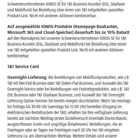
Schwesterunternehmen IONOS SE für 1&1 Business-Kunden (DSL, Glasfaser
und Mobilfunk) bei Bestellung über einen von 1&1 mitgeteilten speziellen
Produkt-Link. Nicht mit anderen Aktionen kombinierbar.
Auf ausgewählte IONOS-Produkte (Homepage-Baukasten,
Microsoft 365 und Cloud-Speicher) dauerhaft bis zu 10% Rabatt
auf den Normalpreis bei unserem Schwesterunternehmen IONOS SE für 1&1
Business-Kunden (DSL, Glasfaser und Mobilfunk) bei Bestellung über einen
von 1&1 mitgeteilten speziellen Produkt-Link. Nicht mit anderen Aktionen
kombinierbar.
1&1 Service Card
Overnight-Lieferung:
Bei Bestellungen von Mobilfunkprodukten, wie z.B.
1&1 All-Net-Flat Business oder 1&1 Daten-Flat Business, und Auswahl des 1&1
Overnight-Service oder bei Bestellungen von Festnetzprodukten, wie z.B. 1&1
DSL Business oder 1&1 Glasfaser Business, und Auswahl der 1&1 Overnight-
Lieferung-Option können Sie bereits morgen durchstarten: Wenn Sie montags
bis freitags bis 20:00 Uhr (samstags bis 12:00 Uhr) bestellen (Eingang im
elektronischen Bestellsystem der 1&1), erhalten Sie Ihre verfügbare Lieferung
bereits am nächsten Werktag (erster Zustellversuch innerhalb Deutschlands;
ausgeschlossen Inseln und ungültige Zieladressen). Bestellungen, die an
Feiertagen oder an Tagen vor Feiertagen nach 20 Uhr bei 1&1 eingehen:
Lieferung ca. am übernächsten Werktag. Weitere Details sind unserer