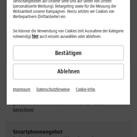
Serviceangeboten auf unserer Seite und auf Seiten von Dritten
(personalisierte Werbung), Retargeting sowie für die Messung der
Max. Surfgeschwindigkeit (bis zu)
Wirksamkeit unserer Kampagnen. Hierzu setzten wir Cookies von
Download
: 300 Mbit/s
Werbepartnern (Drittanbieter) ein.
Upload
: 50 Mbit/s
Sie können die Verwendung von Cookies (mit Ausnahme der Kategorie
hier
notwendig)
auch einzeln auswählen oder ablehnen.
SMS-Flat
Bestätigen
Unlimitierte SMS (0ct/SMS)
Ablehnen
Auslands-Flat
Telefonieren und surfen mit bis 30,6 GB (38,2 GB bei
Verträgen ohne Vertragslaufzeit) zu pro Monat in der
Impressum
Datenschutzhinweise
Cookie-Infos
gesamten EU ohne Zusatzkosten. Darüber hinaus
gehender Datenverbrauch wird mit 1,31 €/GB
berechnet.
Smartphoneangebot