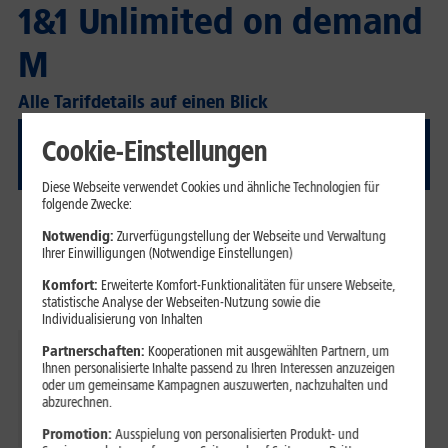
1&1 Unlimited on demand
M
Alle Tarifdetails auf einen Blick
Cookie-Einstellungen
Tarifdetails
Diese Webseite verwendet Cookies und ähnliche Technologien für
folgende Zwecke:
Telefonie-Flat
Notwendig:
Zurverfügungstellung der Webseite und Verwaltung
ins deutsche Festnetz & in alle deutschen
Ihrer Einwilligungen (Notwendige Einstellungen)
Mobilfunknetze
Komfort:
Erweiterte Komfort-Funktionalitäten für unsere Webseite,
Unlimitierte Telefonie (0ct/Min.)
statistische Analyse der Webseiten-Nutzung sowie die
Individualisierung von Inhalten
Partnerschaften:
Kooperationen mit ausgewählten Partnern, um
Internet-Flat
Ihnen personalisierte Inhalte passend zu Ihren Interessen anzuzeigen
50 GB, danach gratis Nachbuchung von Highspeed
oder um gemeinsame Kampagnen auszuwerten, nachzuhalten und
abzurechnen.
Pakten mit 1 GB
Promotion:
Ausspielung von personalisierten Produkt- und