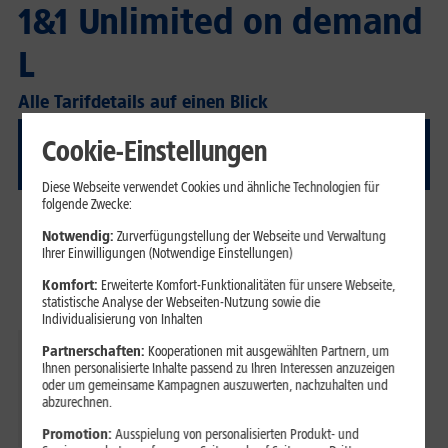
1&1 Unlimited on demand
L
Alle Tarifdetails auf einen Blick
Cookie-Einstellungen
Tarifdetails
Diese Webseite verwendet Cookies und ähnliche Technologien für
folgende Zwecke:
Telefonie-Flat
Notwendig:
Zurverfügungstellung der Webseite und Verwaltung
ins deutsche Festnetz & in alle deutschen
Ihrer Einwilligungen (Notwendige Einstellungen)
Mobilfunknetze
Komfort:
Erweiterte Komfort-Funktionalitäten für unsere Webseite,
Unlimitierte Telefonie (0ct/Min.)
statistische Analyse der Webseiten-Nutzung sowie die
Individualisierung von Inhalten
Partnerschaften:
Kooperationen mit ausgewählten Partnern, um
Internet-Flat
Ihnen personalisierte Inhalte passend zu Ihren Interessen anzuzeigen
150 GB, danach gratis Nachbuchung von Highspeed
oder um gemeinsame Kampagnen auszuwerten, nachzuhalten und
abzurechnen.
Pakten mit 1 GB
Promotion:
Ausspielung von personalisierten Produkt- und