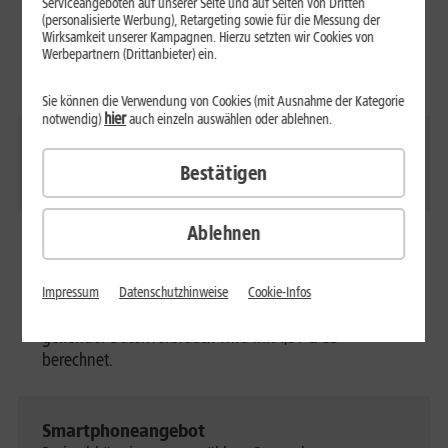
Serviceangeboten auf unserer Seite und auf Seiten von Dritten
(personalisierte Werbung), Retargeting sowie für die Messung der
Max. Surfgeschwindigkeit (bis zu)
Wirksamkeit unserer Kampagnen. Hierzu setzten wir Cookies von
Download
: 300 Mbit/s
Werbepartnern (Drittanbieter) ein.
Upload
: 50 Mbit/s
Sie können die Verwendung von Cookies (mit Ausnahme der Kategorie
hier
notwendig)
auch einzeln auswählen oder ablehnen.
SMS-Flat
Bestätigen
Unlimitierte SMS (0ct/SMS)
Ablehnen
Auslands-Flat
Telefonieren und surfen mit bis 38,2 GB (45,9 GB bei
Verträgen ohne Vertragslaufzeit) zu pro Monat in der
Impressum
Datenschutzhinweise
Cookie-Infos
gesamten EU ohne Zusatzkosten. Darüber hinaus
gehender Datenverbrauch wird mit 1,31 €/GB
berechnet.
Smartphoneangebot