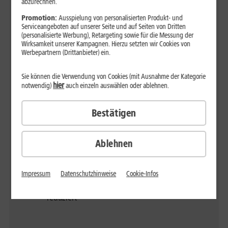
wird die
wird die
abzurechnen.
Geschwindigkeit
Geschwindigkeit
Promotion:
Ausspielung von personalisierten Produkt- und
auf max. 64 kBit/s
auf max. 64 kBit/s
Serviceangeboten auf unserer Seite und auf Seiten von Dritten
(personalisierte Werbung), Retargeting sowie für die Messung der
(Download)
(Download)
Wirksamkeit unserer Kampagnen. Hierzu setzten wir Cookies von
reduziert
reduziert
Werbepartnern (Drittanbieter) ein.
Sie können die Verwendung von Cookies (mit Ausnahme der Kategorie
hier
notwendig)
auch einzeln auswählen oder ablehnen.
1&1 All-Net-Flat L
1&1 Unlimited on
150 GB, nach
demand S
Bestätigen
Verbrauch des
10 GB, danach
monatlichen
gratis Nachbuchung
Datenvolumens
von Highspeed
Ablehnen
wird die
Pakten mit 1 GB
Geschwindigkeit
auf max. 64 kBit/s
Impressum
Datenschutzhinweise
Cookie-Infos
(Download)
reduziert