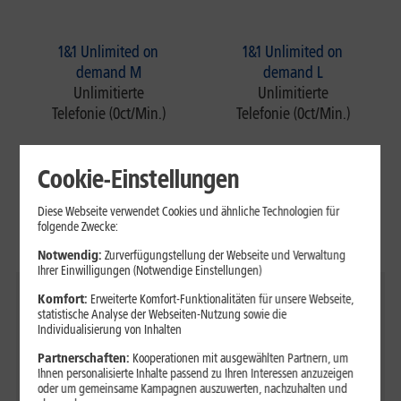
1&1 Unlimited on
1&1 Unlimited on
demand M
demand L
Unlimitierte
Unlimitierte
Telefonie (0ct/Min.)
Telefonie (0ct/Min.)
Cookie-Einstellungen
1&1 Unlimited XL
1&1 Unlimited XS
Unlimitierte
Unlimitierte
Diese Webseite verwendet Cookies und ähnliche Technologien für
Telefonie (0ct/Min.)
Telefonie (0ct/Min.)
folgende Zwecke:
Notwendig:
Zurverfügungstellung der Webseite und Verwaltung
Ihrer Einwilligungen (Notwendige Einstellungen)
Komfort:
Erweiterte Komfort-Funktionalitäten für unsere Webseite,
1&1 All-Net-Flat S
1&1 All-Net-Flat M
statistische Analyse der Webseiten-Nutzung sowie die
10 GB, nach
50 GB, nach
Individualisierung von Inhalten
Verbrauch des
Verbrauch des
Partnerschaften:
Kooperationen mit ausgewählten Partnern, um
monatlichen
monatlichen
Ihnen personalisierte Inhalte passend zu Ihren Interessen anzuzeigen
Datenvolumens
Datenvolumens
oder um gemeinsame Kampagnen auszuwerten, nachzuhalten und