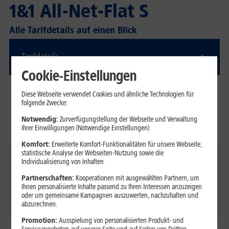
1&1 All-Net-Flat S
Alle Tarifdetails auf einen Blick
Tarifdetails
Cookie-Einstellungen
Telefonie-Flat
Diese Webseite verwendet Cookies und ähnliche Technologien für
folgende Zwecke:
ins deutsche Festnetz & in alle deutschen
Mobilfunknetze
Notwendig:
Zurverfügungstellung der Webseite und Verwaltung
Unlimitierte Telefonie (0ct/Min.)
Ihrer Einwilligungen (Notwendige Einstellungen)
Komfort:
Erweiterte Komfort-Funktionalitäten für unsere Webseite,
statistische Analyse der Webseiten-Nutzung sowie die
Individualisierung von Inhalten
Internet-Flat
10 GB, nach Verbrauch des monatlichen
Partnerschaften:
Kooperationen mit ausgewählten Partnern, um
Ihnen personalisierte Inhalte passend zu Ihren Interessen anzuzeigen
Datenvolumens wird die Geschwindigkeit auf max. 64
oder um gemeinsame Kampagnen auszuwerten, nachzuhalten und
kBit/s (Download) reduziert
abzurechnen.
Promotion:
Ausspielung von personalisierten Produkt- und