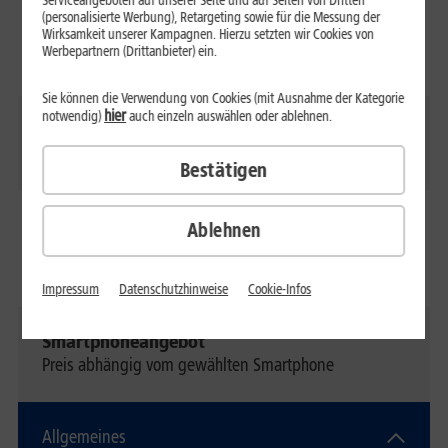
Serviceangeboten auf unserer Seite und auf Seiten von Dritten
Max. Surfgeschwindigkeit (bis zu)
(personalisierte Werbung), Retargeting sowie für die Messung der
Wirksamkeit unserer Kampagnen. Hierzu setzten wir Cookies von
Download
: 300 Mbit/s
Werbepartnern (Drittanbieter) ein.
Upload
: 50 Mbit/s
Sie können die Verwendung von Cookies (mit Ausnahme der Kategorie
hier
notwendig)
auch einzeln auswählen oder ablehnen.
SMS-Flat
Unlimitierte SMS (0ct/SMS)
Bestätigen
Auslands-Flat
Ablehnen
Telefonieren und surfen in der gesamten EU ohne
Zusatzkosten
Impressum
Datenschutzhinweise
Cookie-Infos
Smartphoneangebot
Preis abhängig vom gewählten Smartphone
Allgemeines