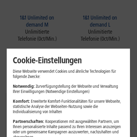
1&1 Unlimited on
1&1 Unlimited on
demand M
demand L
Unlimitierte
Unlimitierte
Telefonie (0ct/Min.)
Telefonie (0ct/Min.)
Cookie-Einstellungen
1&1 Unlimited XL
Unlimitierte
Diese Webseite verwendet Cookies und ähnliche Technologien für
folgende Zwecke:
Telefonie (0ct/Min.)
Notwendig:
Zurverfügungstellung der Webseite und Verwaltung
Ihrer Einwilligungen (Notwendige Einstellungen)
Komfort:
Erweiterte Komfort-Funktionalitäten für unsere Webseite,
1&1 All-Net-Flat S
1&1 All-Net-Flat M
statistische Analyse der Webseiten-Nutzung sowie die
10 GB, nach
50 GB, nach
Individualisierung von Inhalten
Verbrauch des
Verbrauch des
Partnerschaften:
Kooperationen mit ausgewählten Partnern, um
monatlichen
monatlichen
Ihnen personalisierte Inhalte passend zu Ihren Interessen anzuzeigen
Datenvolumens
Datenvolumens
oder um gemeinsame Kampagnen auszuwerten, nachzuhalten und