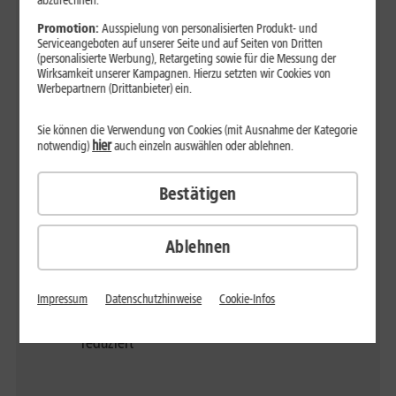
abzurechnen.
wird die
wird die
Geschwindigkeit
Geschwindigkeit
Promotion:
Ausspielung von personalisierten Produkt- und
Serviceangeboten auf unserer Seite und auf Seiten von Dritten
auf max. 64 kBit/s
auf max. 64 kBit/s
(personalisierte Werbung), Retargeting sowie für die Messung der
(Download)
(Download)
Wirksamkeit unserer Kampagnen. Hierzu setzten wir Cookies von
reduziert
reduziert
Werbepartnern (Drittanbieter) ein.
Sie können die Verwendung von Cookies (mit Ausnahme der Kategorie
hier
notwendig)
auch einzeln auswählen oder ablehnen.
1&1 All-Net-Flat L
1&1 Unlimited on
150 GB, nach
demand S
Bestätigen
Verbrauch des
10 GB, danach
monatlichen
gratis Nachbuchung
Datenvolumens
von Highspeed
Ablehnen
wird die
Pakten mit 1 GB
Geschwindigkeit
Impressum
Datenschutzhinweise
Cookie-Infos
auf max. 64 kBit/s
(Download)
reduziert