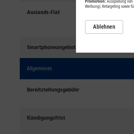
Promotion:
Ausspielung von p
Werbung), Retargeting sowie fü
Auslands-Flat
Ablehnen
Smartphoneangebot
Allgemeines
Bereitstellungsgebühr
Kündigungsfrist