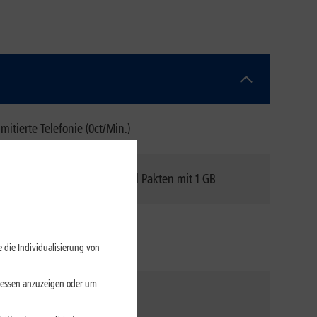
mitierte Telefonie (0ct/Min.)
s Nachbuchung von Highspeed Pakten mit 1 GB
Download
: 300 Mbit/s
Upload
: 50 Mbit/s
 die Individualisierung von
eressen anzuzeigen oder um
nlimitierte SMS (0ct/SMS)