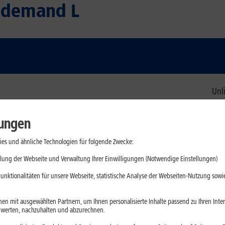
n demand L
Unli
etze
lungen
170 GB, danach grati
es und ähnliche Technologien für folgende Zwecke:
lung der Webseite und Verwaltung Ihrer Einwilligungen (Notwendige Einstellungen)
unktionalitäten für unsere Webseite, statistische Analyse der Webseiten-Nutzung sowie
en mit ausgewählten Partnern, um Ihnen personalisierte Inhalte passend zu Ihren Int
U
erten, nachzuhalten und abzurechnen.