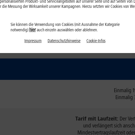
ersonalisierten Produkt- und Serviceangeboten auf unserer Seite und auf Seiten von Dr
r die Messung der Wirksamkeit unserer Kampagnen. Hierzu setzten wir Cookies von Werb
Telefonieren und surf
Vertragslaufzeit) zu pro M
Sie können die Verwendung von Cookies (mit Ausnahme der Kategorie
hinaus gehender Da
hier
notwendig)
auch einzeln auswählen oder ablehnen.
Impressum
Datenschutzhinweise
Cookie-Infos
Preis ab
Einmalig 1
Einmalig 
Tarif mit Laufzeit:
Der Ver
und verlängert sich ansc
Mindestvertragslaufzeit ode