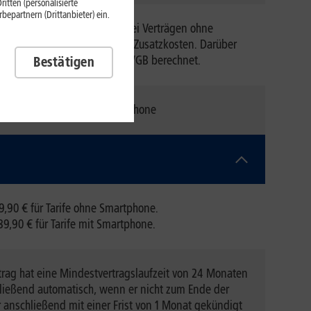
itten (personalisierte
epartnern (Drittanbieter) ein.
en mit bis 38,2 GB (45,9 GB bei Verträgen ohne
onat in der gesamten EU ohne Zusatzkosten. Darüber
tenverbrauch wird mit 1,31 €/GB berechnet.
Bestätigen
hängig vom gewählten Smartphone
9,90 € für Tarife ohne Smartphone.
39,90 € für Tarife mit Smartphone.
trag hat eine Mindestvertragslaufzeit von 24 Monaten
hließend automatisch, wenn er nicht zum Ende der
r anschließend mit einer Frist von 1 Monat gekündigt