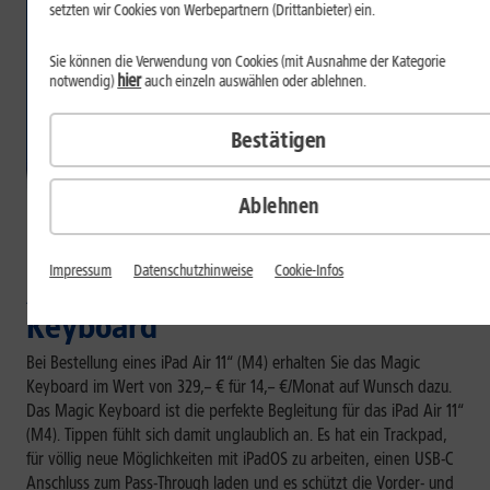
setzten wir Cookies von Werbepartnern (Drittanbieter) ein.
Sie können die Verwendung von Cookies (mit Ausnahme der Kategorie
hier
notwendig)
auch einzeln auswählen oder ablehnen.
Bestätigen
Ablehnen
Impressum
Datenschutzhinweise
Cookie-Infos
Auf Wunsch dazu: Magic
Keyboard
Bei Bestellung eines iPad Air 11“ (M4) erhalten Sie das Magic
Keyboard im Wert von 329,– € für 14,– €/Monat auf Wunsch dazu.
Das Magic Keyboard ist die perfekte Begleitung für das iPad Air 11“
(M4). Tippen fühlt sich damit unglaublich an. Es hat ein Trackpad,
für völlig neue Möglichkeiten mit iPadOS zu arbeiten, einen USB-C
Anschluss zum Pass-Through laden und es schützt die Vorder- und