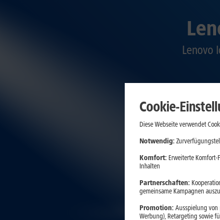
Len
Lenovo I
Cookie-Einstel
Diese Webseite verwendet Cooki
Notwendig:
Zurverfügungstel
Komfort:
Erweiterte Komfort-F
Inhalten
Partnerschaften:
Kooperation
gemeinsame Kampagnen auszuw
Promotion:
Ausspielung von p
Werbung), Retargeting sowie fü