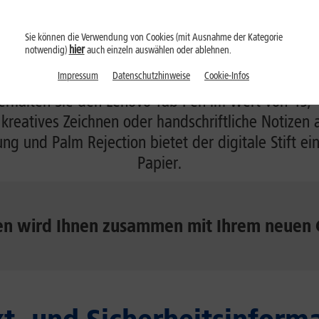
Sie können die Verwendung von Cookies (mit Ausnahme der Kategorie
hier
notwendig)
auch einzeln auswählen oder ablehnen.
Gratis: Lenovo Tab Pen
Impressum
Datenschutzhinweise
Cookie-Infos
erhalten Sie den Lenovo Tab Pen im Wert von 49,– 
, kreatives Zeichnen oder handschriftliche Notize
 und Palm Rejection bietet der digitale Stift ein
Papier.
en wird Ihnen zusammen mit Ihrem neuen 