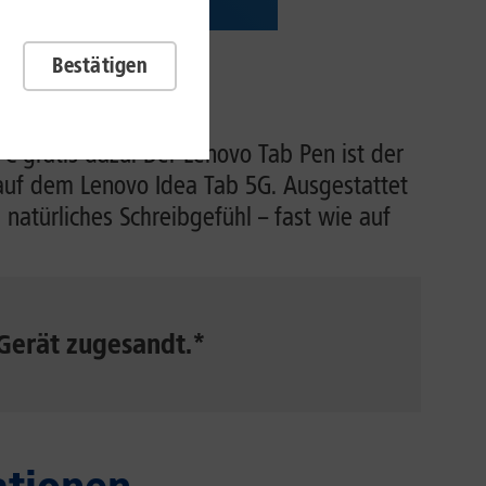
Bestätigen
€ gratis dazu. Der Lenovo Tab Pen ist der
n auf dem Lenovo Idea Tab 5G. Ausgestattet
 natürliches Schreibgefühl – fast wie auf
Gerät zugesandt.*