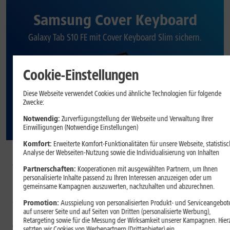
Samsung Cover Keyboard
Galaxy Tab S10 FE mit Cover Keyboard Slim sichern.
Cookie-Einstellungen
Diese Webseite verwendet Cookies und ähnliche Technologien für folgende
Zwecke:
Notwendig:
Zurverfügungstellung der Webseite und Verwaltung Ihrer
Einwilligungen (Notwendige Einstellungen)
Komfort:
Erweiterte Komfort-Funktionalitäten für unsere Webseite, statistisc
Analyse der Webseiten-Nutzung sowie die Individualisierung von Inhalten
Auf Wunsch: Samsung Book
Partnerschaften:
Kooperationen mit ausgewählten Partnern, um Ihnen
Cover Keyboard Slim
personalisierte Inhalte passend zu Ihren Interessen anzuzeigen oder um
gemeinsame Kampagnen auszuwerten, nachzuhalten und abzurechnen.
Bei Bestellung eines Samsung Galaxy Tab S10 FE erhalten Sie das
Promotion:
Ausspielung von personalisierten Produkt- und Serviceangebot
Samsung Book Cover Keyboard Slim im Wert von 160,– € nur 4,–
auf unserer Seite und auf Seiten von Dritten (personalisierte Werbung),
€/Monat auf Wunsch dazu. Das Book Cover Keyboard Slim für das
Retargeting sowie für die Messung der Wirksamkeit unserer Kampagnen. Hier
Galaxy Tab S10 FE ist ausgestattet mit einer QWERTZ Tastatur und
setzten wir Cookies von Werbepartnern (Drittanbieter) ein.